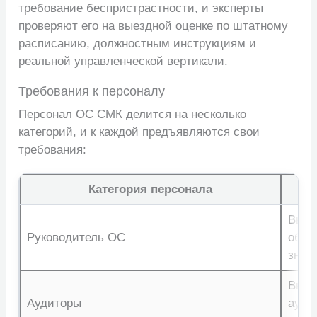
требование беспристрастности, и эксперты
проверяют его на выездной оценке по штатному
расписанию, должностным инструкциям и
реальной управленческой вертикали.
Требования к персоналу
Персонал ОС СМК делится на несколько
категорий, и к каждой предъявляются свои
требования:
Категория персонала
Высш
Руководитель ОС
обла
знан
Высш
Аудиторы
ауди