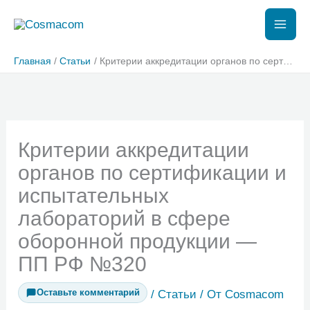
Перейти
к
содержимому
Главная
Статьи
Критерии аккредитации органов по сертификации и испытательных лабораторий в сфере оборонной продукции — ПП РФ №320
Критерии аккредитации
органов по сертификации и
испытательных
лабораторий в сфере
оборонной продукции —
ПП РФ №320
Оставьте комментарий
/
Статьи
/ От
Cosmacom