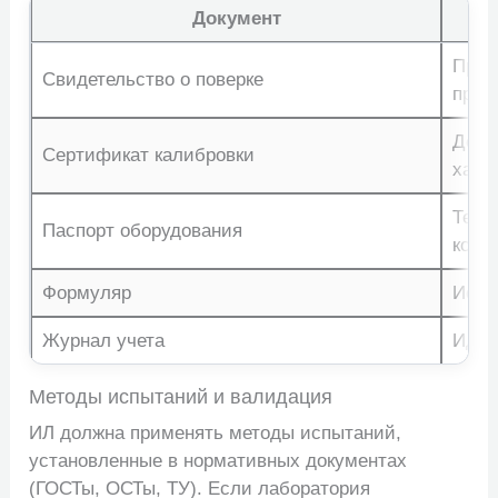
Документ
Приг
Свидетельство о поверке
прим
Дейс
Сертификат калибровки
хара
Техн
Паспорт оборудования
комп
Формуляр
Исто
Журнал учета
Иден
Методы испытаний и валидация
ИЛ должна применять методы испытаний,
установленные в нормативных документах
(ГОСТы, ОСТы, ТУ). Если лаборатория