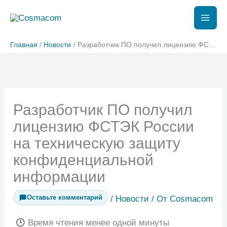
Перейти
к
содержимому
Главная
Новости
Разработчик ПО получил лицензию ФСТЭК России на техническую защиту конфиденциальной информации
Разработчик ПО получил
лицензию ФСТЭК России
на техническую защиту
конфиденциальной
информации
Оставьте комментарий
/
Новости
/ От
Cosmacom
Время чтения
менее одной минуты